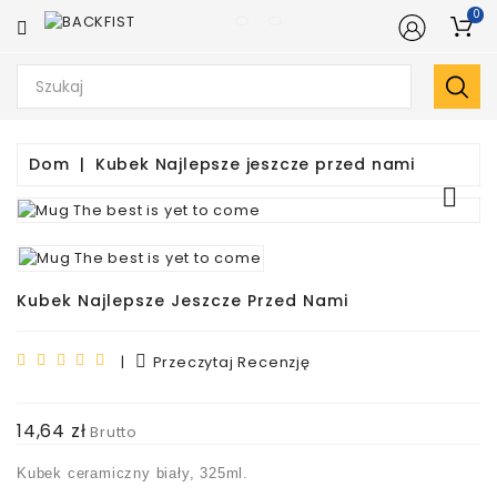
0
KATEGORIA
Strona
Główna
Dom
Kubek Najlepsze jeszcze przed nami
Sprzęt

Treningowy
Rękawice
Bokserskie
Kubek Najlepsze Jeszcze Przed Nami
Ochraniacze
|
Przeczytaj Recenzję
Sprzęt
Trenerski
14,64 zł
Brutto
Odzież
Kubek ceramiczny biały, 325ml.
Sportowa